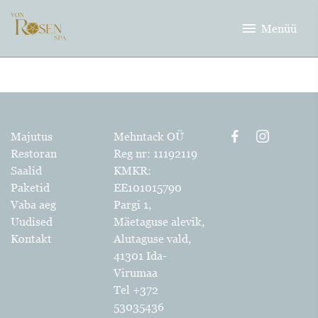
menu
Menüü
Majutus
Mehntack OÜ
Restoran
Reg nr: 11192119
Saalid
KMKR:
Paketid
EE101015790
Vaba aeg
Pargi 1,
Uudised
Mäetaguse alevik,
Kontakt
Alutaguse vald,
41301 Ida-
Virumaa
Tel +372
53035436