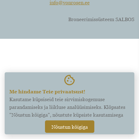
info@vonrosen.ee
Broneerimissüsteem SALBOS
cookie
Me hindame Teie privaatsust!
Kasutame küpsiseid teie sirvimiskogemuse
parandamiseks ja liikluse analüüsimiseks. Klõpsates
"Nõustun kõigiga", nõustute küpsiste kasutamisega
Nõustun kõigiga