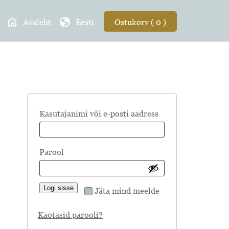
home
globe
Avaleht
Eesti
Ostukorv ( 0 )
Nõutud
Kasutajanimi või e-posti aadress
Nõutud
Parool
Logi sisse
Jäta mind meelde
Kaotasid parooli?