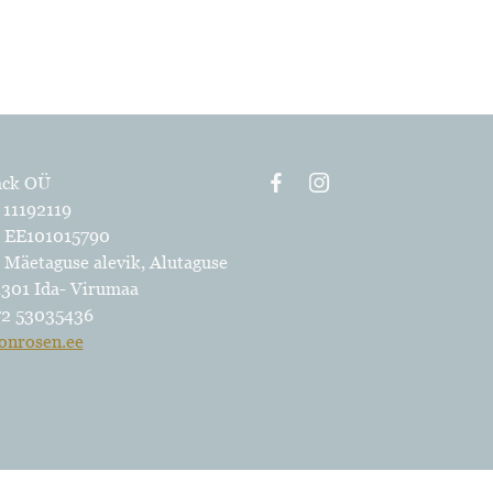
ack OÜ
 11192119
 EE101015790
, Mäetaguse alevik, Alutaguse
1301 Ida- Virumaa
72 53035436
onrosen.ee