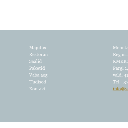
Majutus
Mehnt
Restoran
Reg nr:
Saalid
KMKR:
Paketid
Pargi 1
Vaba aeg
vald, 4
Uudised
Tel +3
Kontakt
info@v